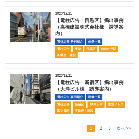
2023/12/21
【電柱広告 目黒区】掲出事例
（高橋建設株式会社様 誘導案
内）
電柱広告 事例紹介
画像一覧
電柱広告
東急
目黒区
自由が丘駅
不動産・建設
2023/12/21
【電柱広告 新宿区】掲出事例
（大洋ビル様 誘導案内）
電柱広告 事例紹介
画像一覧
電柱広告
新宿区
JR東日本
東京メトロ
四ツ谷駅
不動産・建設
1
2
3
次へ >>