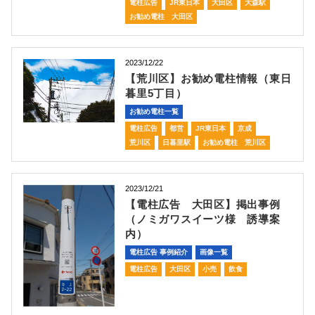
電柱広告
JR東日本
大田区
大森駅
お勧め電柱 大田区
2023/12/22
【荒川区】お勧め電柱情報（東日
暮里5丁目）
お勧め電柱一覧
電柱広告
都営
JR東日本
京成
荒川区
日暮里駅
お勧め電柱 荒川区
2023/12/21
【電柱広告 大田区】掲出事例
（ノミガワスイーツ様 誘導案
内）
電柱広告 事例紹介
画像一覧
電柱広告
大田区
小売
飲食