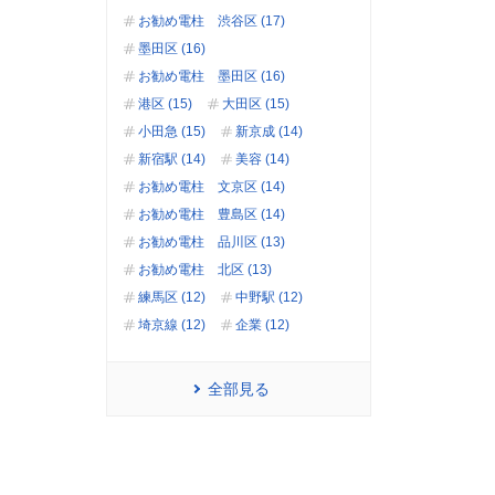
お勧め電柱 渋谷区 (17)
墨田区 (16)
お勧め電柱 墨田区 (16)
港区 (15)
大田区 (15)
小田急 (15)
新京成 (14)
新宿駅 (14)
美容 (14)
お勧め電柱 文京区 (14)
お勧め電柱 豊島区 (14)
お勧め電柱 品川区 (13)
お勧め電柱 北区 (13)
練馬区 (12)
中野駅 (12)
埼京線 (12)
企業 (12)
全部見る