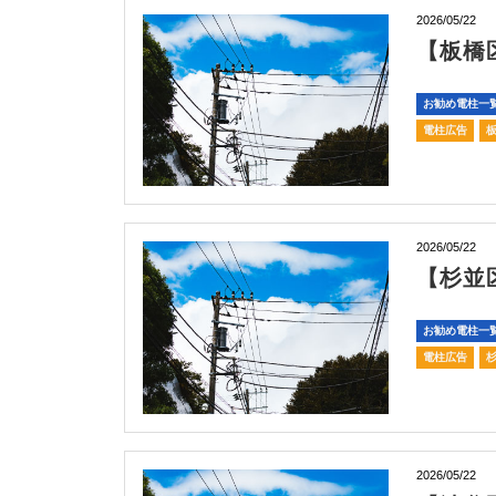
2026/05/22
【板橋
お勧め電柱一
電柱広告
2026/05/22
【杉並
お勧め電柱一
電柱広告
2026/05/22