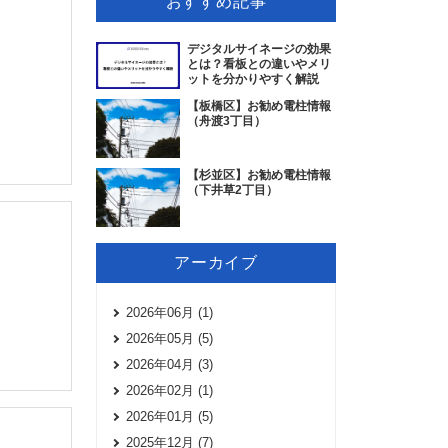
おすすめ記事
デジタルサイネージの効果
とは？看板との違いやメリ
ットを分かりやすく解説
【板橋区】お勧め電柱情報
（舟渡3丁目）
【杉並区】お勧め電柱情報
（下井草2丁目）
アーカイブ
2026年06月 (1)
2026年05月 (5)
2026年04月 (3)
2026年02月 (1)
2026年01月 (5)
2025年12月 (7)