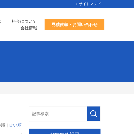
サイトマップ
ス
料金について
見積依頼・お問い合わせ
会社情報
順 |
古い順