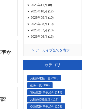
2025年11月 (8)
2025年10月 (12)
2025年09月 (10)
2025年08月 (10)
2025年07月 (13)
2025年06月 (13)
アーカイブ全てを表示
基準か
カテゴリ
お勧め電柱一覧 (280)
画像一覧 (199)
電柱広告 事例紹介 (115)
解説
お勧め交通媒体 (113)
交通広告 事例紹介 (108)