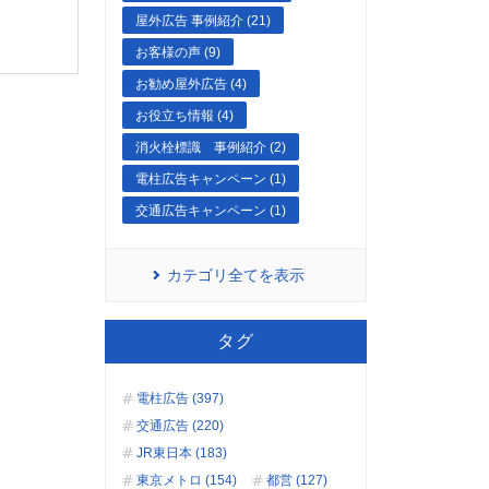
屋外広告 事例紹介 (21)
お客様の声 (9)
お勧め屋外広告 (4)
お役立ち情報 (4)
消火栓標識 事例紹介 (2)
電柱広告キャンペーン (1)
交通広告キャンペーン (1)
カテゴリ全てを表示
タグ
電柱広告 (397)
交通広告 (220)
JR東日本 (183)
東京メトロ (154)
都営 (127)