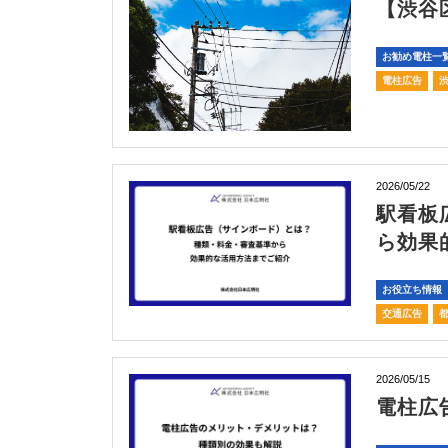
【渋谷
お勧め電柱一
電柱広告
2026/05/22
駅看板
ら効果
お役立ち情報
交通広告
2026/05/15
電柱広