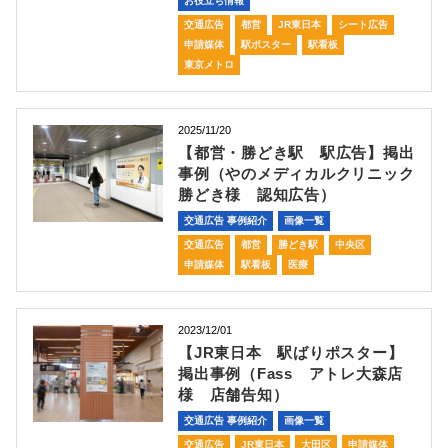
お役立ち情報
交通広告
都営
JR東日本
シート広告
申請媒体
駅ポスター
駅看板
東京メトロ
2025/11/20
【都営・勝どき駅 駅広告】掲出
事例（やのメディカルクリニック
勝どき様 認知広告）
交通広告 事例紹介
画像一覧
交通広告
都営
勝どき駅
中央区
申請媒体
駅看板
医療
2023/12/01
【JR東日本 駅ばりポスター】
掲出事例（Fass アトレ大森店
様 店舗告知）
交通広告 事例紹介
画像一覧
交通広告
JR東日本
大田区
申請媒体