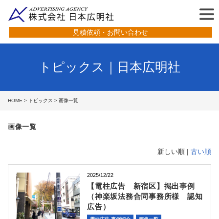
見積依頼・お問い合わせ
トピックス｜日本広明社
HOME
>
トピックス
> 画像一覧
画像一覧
新しい順 |
古い順
2025/12/22
【電柱広告 新宿区】掲出事例
（神楽坂法務合同事務所様 認知
広告）