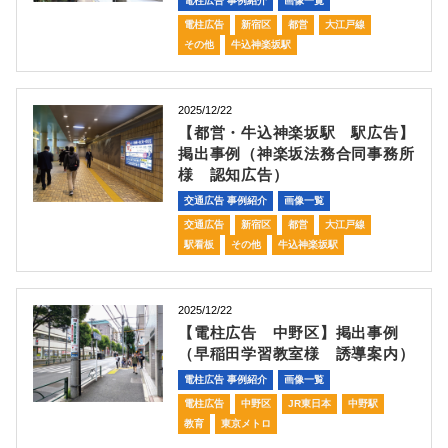
電柱広告 事例紹介
画像一覧
電柱広告
新宿区
都営
大江戸線
その他
牛込神楽坂駅
2025/12/22
【都営・牛込神楽坂駅 駅広告】
掲出事例（神楽坂法務合同事務所
様 認知広告）
交通広告 事例紹介
画像一覧
交通広告
新宿区
都営
大江戸線
駅看板
その他
牛込神楽坂駅
2025/12/22
【電柱広告 中野区】掲出事例
（早稲田学習教室様 誘導案内）
電柱広告 事例紹介
画像一覧
電柱広告
中野区
JR東日本
中野駅
教育
東京メトロ