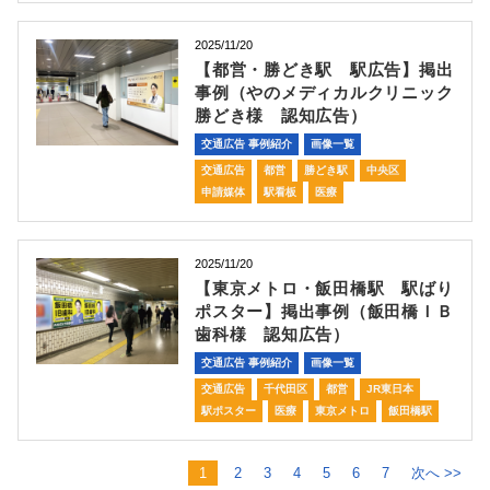
2025/11/20
【都営・勝どき駅 駅広告】掲出
事例（やのメディカルクリニック
勝どき様 認知広告）
交通広告 事例紹介
画像一覧
交通広告
都営
勝どき駅
中央区
申請媒体
駅看板
医療
2025/11/20
【東京メトロ・飯田橋駅 駅ばり
ポスター】掲出事例（飯田橋ＩＢ
歯科様 認知広告）
交通広告 事例紹介
画像一覧
交通広告
千代田区
都営
JR東日本
駅ポスター
医療
東京メトロ
飯田橋駅
1
2
3
4
5
6
7
次へ >>