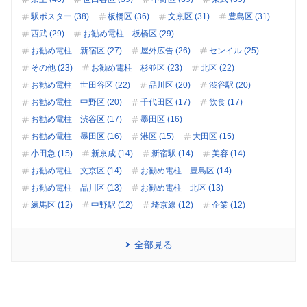
駅ポスター (38)
板橋区 (36)
文京区 (31)
豊島区 (31)
西武 (29)
お勧め電柱 板橋区 (29)
お勧め電柱 新宿区 (27)
屋外広告 (26)
センイル (25)
その他 (23)
お勧め電柱 杉並区 (23)
北区 (22)
お勧め電柱 世田谷区 (22)
品川区 (20)
渋谷駅 (20)
お勧め電柱 中野区 (20)
千代田区 (17)
飲食 (17)
お勧め電柱 渋谷区 (17)
墨田区 (16)
お勧め電柱 墨田区 (16)
港区 (15)
大田区 (15)
小田急 (15)
新京成 (14)
新宿駅 (14)
美容 (14)
お勧め電柱 文京区 (14)
お勧め電柱 豊島区 (14)
お勧め電柱 品川区 (13)
お勧め電柱 北区 (13)
練馬区 (12)
中野駅 (12)
埼京線 (12)
企業 (12)
全部見る