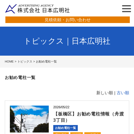
見積依頼・お問い合わせ
トピックス｜日本広明社
HOME
>
トピックス
> お勧め電柱一覧
お勧め電柱一覧
新しい順 |
古い順
2026/05/22
【板橋区】お勧め電柱情報（舟渡
3丁目）
お勧め電柱一覧