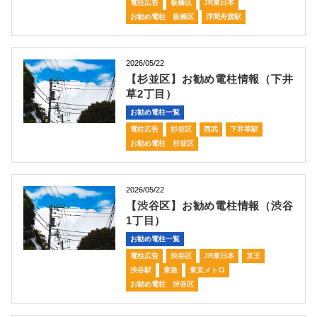
電柱広告
板橋区
JR東日本
お勧め電柱 板橋区
浮間舟渡駅
2026/05/22
【杉並区】お勧め電柱情報（下井
草2丁目）
お勧め電柱一覧
電柱広告
杉並区
西武
下井草駅
お勧め電柱 杉並区
2026/05/22
【渋谷区】お勧め電柱情報（渋谷
1丁目）
お勧め電柱一覧
電柱広告
渋谷区
JR東日本
京王
渋谷駅
東急
東京メトロ
お勧め電柱 渋谷区