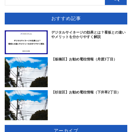
おすすめ記事
デジタルサイネージの効果とは？看板との違い
やメリットを分かりやすく解説
【板橋区】お勧め電柱情報（舟渡3丁目）
【杉並区】お勧め電柱情報（下井草2丁目）
アーカイブ