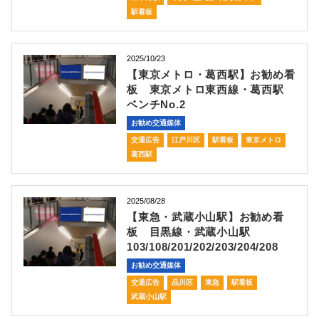
駅看板
2025/10/23
【東京メトロ・葛西駅】お勧め看
板 東京メトロ東西線・葛西駅
ベンチNo.2
お勧め交通媒体
交通広告
江戸川区
駅看板
東京メトロ
葛西駅
2025/08/28
【東急・武蔵小山駅】お勧め看
板 目黒線・武蔵小山駅
103/108/201/202/203/204/208
お勧め交通媒体
交通広告
品川区
東急
駅看板
武蔵小山駅