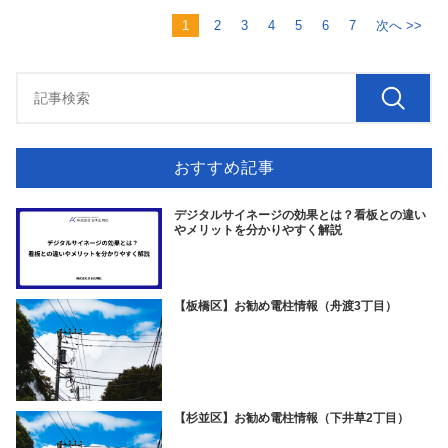
1
2
3
4
5
6
7
次へ >>
おすすめ記事
デジタルサイネージの効果とは？看板との違い
やメリットを分かりやすく解説
【板橋区】お勧め電柱情報（舟渡3丁目）
【杉並区】お勧め電柱情報（下井草2丁目）