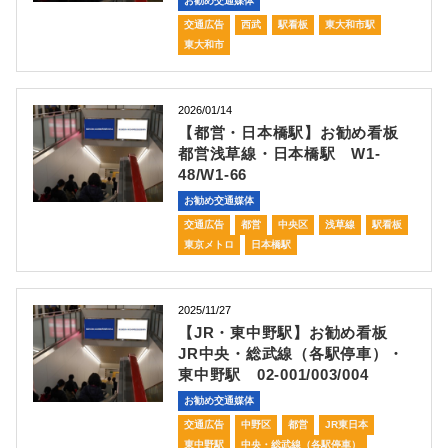
お勧め交通媒体
交通広告
西武
駅看板
東大和市駅
東大和市
2026/01/14
【都営・日本橋駅】お勧め看板
都営浅草線・日本橋駅 W1-
48/W1-66
お勧め交通媒体
交通広告
都営
中央区
浅草線
駅看板
東京メトロ
日本橋駅
2025/11/27
【JR・東中野駅】お勧め看板
JR中央・総武線（各駅停車）・
東中野駅 02-001/003/004
お勧め交通媒体
交通広告
中野区
都営
JR東日本
東中野駅
中央・総武線（各駅停車）