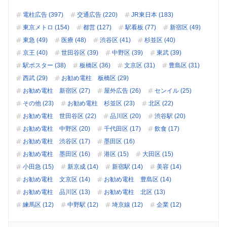
電柱広告 (397)
交通広告 (220)
JR東日本 (183)
東京メトロ (154)
都営 (127)
駅看板 (77)
新宿区 (49)
東急 (49)
医療 (48)
渋谷区 (41)
杉並区 (40)
京王 (40)
世田谷区 (39)
中野区 (39)
東武 (39)
駅ポスター (38)
板橋区 (36)
文京区 (31)
豊島区 (31)
西武 (29)
お勧め電柱 板橋区 (29)
お勧め電柱 新宿区 (27)
屋外広告 (26)
センイル (25)
その他 (23)
お勧め電柱 杉並区 (23)
北区 (22)
お勧め電柱 世田谷区 (22)
品川区 (20)
渋谷駅 (20)
お勧め電柱 中野区 (20)
千代田区 (17)
飲食 (17)
お勧め電柱 渋谷区 (17)
墨田区 (16)
お勧め電柱 墨田区 (16)
港区 (15)
大田区 (15)
小田急 (15)
新京成 (14)
新宿駅 (14)
美容 (14)
お勧め電柱 文京区 (14)
お勧め電柱 豊島区 (14)
お勧め電柱 品川区 (13)
お勧め電柱 北区 (13)
練馬区 (12)
中野駅 (12)
埼京線 (12)
企業 (12)