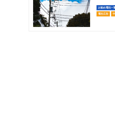
お勧め電柱一
電柱広告