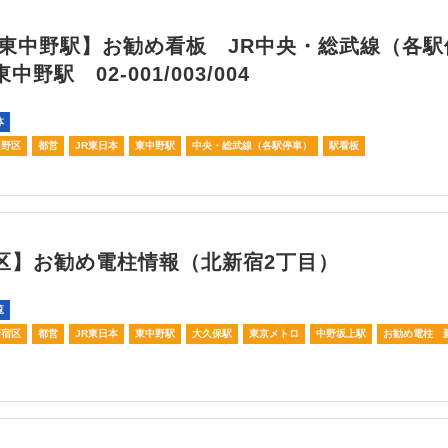
・東中野駅】お勧め看板 JR中央・総武線（各駅
中野駅 02-001/003/004
体
中野区
都営
JR東日本
東中野駅
中央・総武線（各駅停車）
駅看板
区】お勧め電柱情報（北新宿2丁目）
覧
新宿区
都営
JR東日本
東中野駅
大久保駅
東京メトロ
中野坂上駅
お勧め電柱 