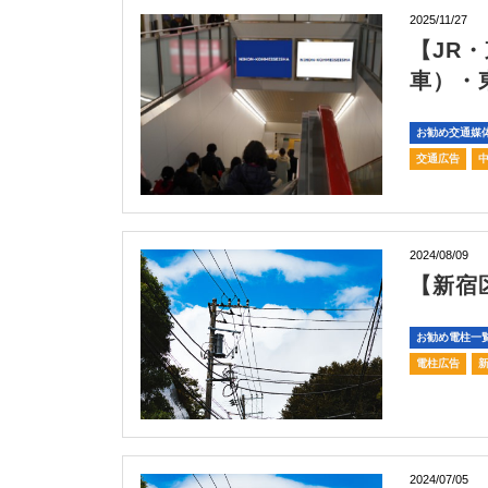
2025/11/27
【JR
車）・東
お勧め交通媒
交通広告
2024/08/09
【新宿
お勧め電柱一
電柱広告
2024/07/05