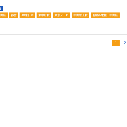
覧
中野区
都営
JR東日本
東中野駅
東京メトロ
中野坂上駅
お勧め電柱 中野区
1
2