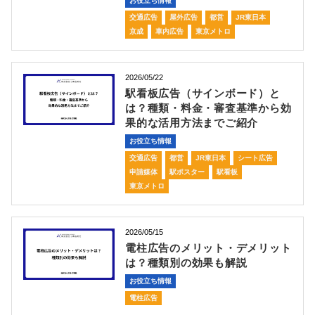
お役立ち情報
交通広告
屋外広告
都営
JR東日本
京成
車内広告
東京メトロ
2026/05/22
駅看板広告（サインボード）と
は？種類・料金・審査基準から効
果的な活用方法までご紹介
お役立ち情報
交通広告
都営
JR東日本
シート広告
申請媒体
駅ポスター
駅看板
東京メトロ
2026/05/15
電柱広告のメリット・デメリット
は？種類別の効果も解説
お役立ち情報
電柱広告