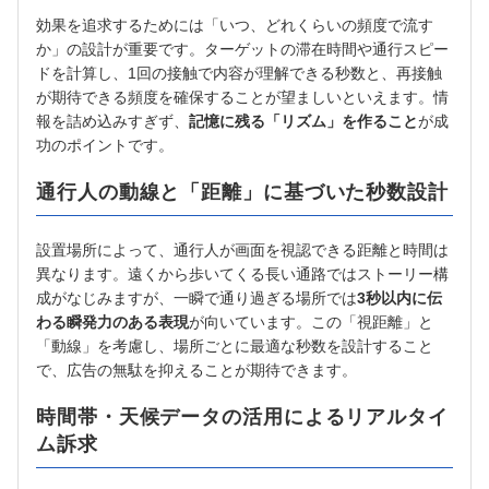
効果を追求するためには「いつ、どれくらいの頻度で流す
か」の設計が重要です。ターゲットの滞在時間や通行スピー
ドを計算し、1回の接触で内容が理解できる秒数と、再接触
が期待できる頻度を確保することが望ましいといえます。情
報を詰め込みすぎず、
記憶に残る「リズム」を作ること
が成
功のポイントです。
通行人の動線と「距離」に基づいた秒数設計
設置場所によって、通行人が画面を視認できる距離と時間は
異なります。遠くから歩いてくる長い通路ではストーリー構
成がなじみますが、一瞬で通り過ぎる場所では
3秒以内に伝
わる瞬発力のある表現
が向いています。この「視距離」と
「動線」を考慮し、場所ごとに最適な秒数を設計すること
で、広告の無駄を抑えることが期待できます。
時間帯・天候データの活用によるリアルタイ
ム訴求