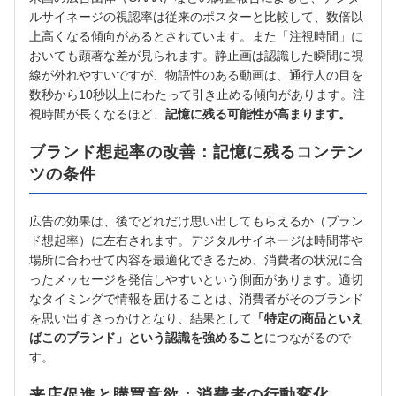
ルサイネージの視認率は従来のポスターと比較して、数倍以
上高くなる傾向があるとされています。また「注視時間」に
おいても顕著な差が見られます。静止画は認識した瞬間に視
線が外れやすいですが、物語性のある動画は、通行人の目を
数秒から10秒以上にわたって引き止める傾向があります。注
視時間が長くなるほど、
記憶に残る可能性が高まります。
ブランド想起率の改善：記憶に残るコンテン
ツの条件
広告の効果は、後でどれだけ思い出してもらえるか（ブラン
ド想起率）に左右されます。デジタルサイネージは時間帯や
場所に合わせて内容を最適化できるため、消費者の状況に合
ったメッセージを発信しやすいという側面があります。適切
なタイミングで情報を届けることは、消費者がそのブランド
を思い出すきっかけとなり、結果として
「特定の商品といえ
ばこのブランド」という認識を強めること
につながるので
す。
来店促進と購買意欲：消費者の行動変化