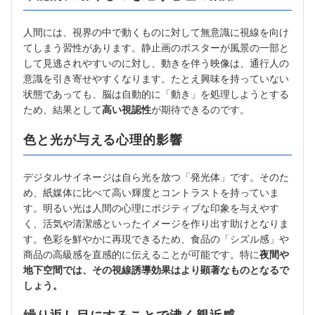
人間には、視界の中で動くものに対して無意識に視線を向け
てしまう習性があります。静止画のポスターが風景の一部と
して見逃されやすいのに対し、動きを伴う映像は、通行人の
意識を引き寄せやすくなります。たとえ興味を持っていない
状態であっても、脳は自動的に「動き」を処理しようとする
ため、結果として
高い視認性
が期待できるのです。
色と光が与える心理的影響
デジタルサイネージは自ら光を放つ「発光体」です。そのた
め、紙媒体に比べて高い輝度とコントラストを持っていま
す。明るい光は人間の心理にポジティブな印象を与えやす
く、活気や清潔感といったイメージを作り出す助けとなりま
す。色彩を鮮やかに再現できるため、食品の「シズル感」や
商品の高級感を直感的に伝えることが可能です。特に
夜間や
地下空間では、その視線誘導効果はより顕著なものとなるで
しょう。