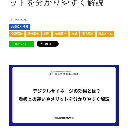
ットを分かりやすく解説
2026/06/30
お役立ち情報
交通広告
屋外広告
都営
JR東日本
京成
車内広告
東京メトロ
LINEで送る