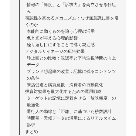
情報の「鮮度」と「訴求力」を両立させる仕組
み
視認性を高めるメカニズム：なぜ無意識に目を引
くのか
本能的に動くものを追う心理の活用
色と光が与える心理的影響
繰り返し目にすることで沸く親近感
デジタルサイネージの広告効果
静止画との比較：視認率と平均注視時間の向上
データ
ブランド想起率の改善：記憶に残るコンテンツ
の条件
来店促進と購買意欲：消費者の行動変化
投資対効果を最大化するための運用戦略
ターゲットの記憶に定着させる「放映頻度」の
最適化
通行人の動線と「距離」に基づいた秒数設計
時間帯・天候データの活用によるリアルタイム
訴求
まとめ