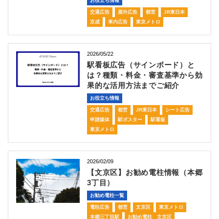
お役立ち情報
交通広告
屋外広告
都営
JR東日本
京成
車内広告
東京メトロ
2026/05/22
駅看板広告（サインボード）と
は？種類・料金・審査基準から効
果的な活用方法までご紹介
お役立ち情報
交通広告
都営
JR東日本
シート広告
申請媒体
駅ポスター
駅看板
東京メトロ
2026/02/09
【文京区】お勧め電柱情報（本郷
3丁目）
お勧め電柱一覧
電柱広告
都営
文京区
東京メトロ
本郷三丁目駅
お勧め電柱 文京区