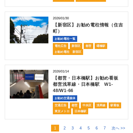
2026/01/30
【新宿区】お勧め電柱情報（住吉
町）
お勧め電柱一覧
電柱広告
新宿区
都営
曙橋駅
お勧め電柱 新宿区
2026/01/14
【都営・日本橋駅】お勧め看板
都営浅草線・日本橋駅 W1-
48/W1-66
お勧め交通媒体
交通広告
都営
中央区
浅草線
駅看板
東京メトロ
日本橋駅
1
2
3
4
5
6
7
次へ >>