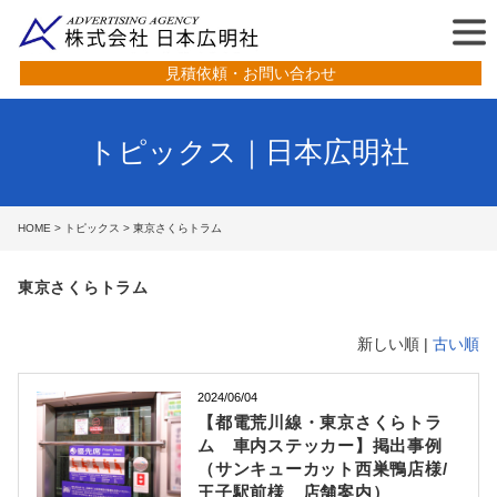
見積依頼・お問い合わせ
トピックス｜日本広明社
HOME
>
トピックス
> 東京さくらトラム
東京さくらトラム
新しい順 |
古い順
2024/06/04
【都電荒川線・東京さくらトラ
ム 車内ステッカー】掲出事例
（サンキューカット西巣鴨店様/
王子駅前様 店舗案内）