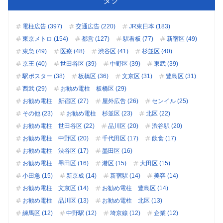
タグ
電柱広告 (397)
交通広告 (220)
JR東日本 (183)
東京メトロ (154)
都営 (127)
駅看板 (77)
新宿区 (49)
東急 (49)
医療 (48)
渋谷区 (41)
杉並区 (40)
京王 (40)
世田谷区 (39)
中野区 (39)
東武 (39)
駅ポスター (38)
板橋区 (36)
文京区 (31)
豊島区 (31)
西武 (29)
お勧め電柱 板橋区 (29)
お勧め電柱 新宿区 (27)
屋外広告 (26)
センイル (25)
その他 (23)
お勧め電柱 杉並区 (23)
北区 (22)
お勧め電柱 世田谷区 (22)
品川区 (20)
渋谷駅 (20)
お勧め電柱 中野区 (20)
千代田区 (17)
飲食 (17)
お勧め電柱 渋谷区 (17)
墨田区 (16)
お勧め電柱 墨田区 (16)
港区 (15)
大田区 (15)
小田急 (15)
新京成 (14)
新宿駅 (14)
美容 (14)
お勧め電柱 文京区 (14)
お勧め電柱 豊島区 (14)
お勧め電柱 品川区 (13)
お勧め電柱 北区 (13)
練馬区 (12)
中野駅 (12)
埼京線 (12)
企業 (12)