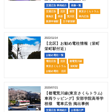
交通広告 事例紹介
画像一覧
交通広告
北区
都営
東京さくらトラム
豊島区
美容
荒川区
車内広告
新庚申塚駅
王子駅前駅
2022/11/14
【北区】お勧め電柱情報（栄町
栄町駅付近）
お勧め電柱一覧
電柱広告
北区
都電荒川線
東京さくらトラム
栄町駅
お勧め電柱 北区
2020/07/21
【都電荒川線(東京さくらトラム)
車両ラッピング】安部学院高等学
校様 電車広告 掲出事例
交通広告 事例紹介
お客様の声