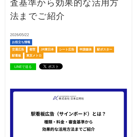
査基準から効果的な活用方
法までご紹介
2026/05/22
お役立ち情報
交通広告
都営
JR東日本
シート広告
申請媒体
駅ポスター
駅看板
東京メトロ
LINEで送る