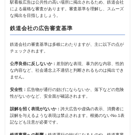
駅看板広告は公共性の高い場所に掲出されるため、鉄道会社
による厳格な審査があります。審査基準を理解し、スムーズ
な掲出を目指しましょう。
鉄道会社の広告審査基準
鉄道会社の審査基準は多岐にわたりますが、主に以下の点が
チェックされます。
公序良俗に反しないか：
差別的な表現、暴力的な内容、性的
な内容など、社会通念上不適切と判断されるものは掲出でき
ません。
安全性：
広告物が通行の妨げにならないか、落下などの危険
性がないかなど、安全面が確認されます。
誤解を招く表現がないか：
誇大広告や虚偽の表示、消費者に
誤解を与えるような表現は禁止されます。根拠のないNo.1表
記なども注意が必要です。
鉄道事業への影響：
鉄道運行の妨げになるものや、鉄道事業