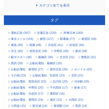
カテゴリ全てを表示
タグ
電柱広告 (397)
交通広告 (220)
JR東日本 (183)
東京メトロ (154)
都営 (127)
駅看板 (77)
新宿区 (49)
東急 (49)
医療 (48)
渋谷区 (41)
杉並区 (40)
京王 (40)
世田谷区 (39)
中野区 (39)
東武 (39)
駅ポスター (38)
板橋区 (36)
文京区 (31)
豊島区 (31)
西武 (29)
お勧め電柱 板橋区 (29)
お勧め電柱 新宿区 (27)
屋外広告 (26)
センイル (25)
その他 (23)
お勧め電柱 杉並区 (23)
北区 (22)
お勧め電柱 世田谷区 (22)
品川区 (20)
渋谷駅 (20)
お勧め電柱 中野区 (20)
千代田区 (17)
飲食 (17)
お勧め電柱 渋谷区 (17)
墨田区 (16)
お勧め電柱 墨田区 (16)
港区 (15)
大田区 (15)
小田急 (15)
新京成 (14)
新宿駅 (14)
美容 (14)