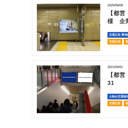
2025/06/09
【都営
様 企
交通広告 事例
交通広告
2021/04/01
【都営
31
お勧め交通媒
交通広告