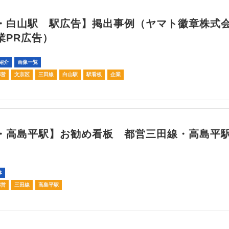
・白山駅 駅広告】掲出事例（ヤマト徽章株式
業PR広告）
紹介
画像一覧
都営
文京区
三田線
白山駅
駅看板
企業
・高島平駅】お勧め看板 都営三田線・高島平駅C
体
都営
三田線
高島平駅