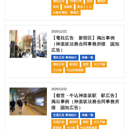
電柱広告
JR東日本
西武
豊島区
東武
池袋駅
東京メトロ
お勧め電柱 豊島区
2025/12/22
【電柱広告 新宿区】掲出事例
（神楽坂法務合同事務所様 認知
広告）
電柱広告 事例紹介
画像一覧
電柱広告
新宿区
都営
大江戸線
その他
牛込神楽坂駅
2025/12/22
【都営・牛込神楽坂駅 駅広告】
掲出事例（神楽坂法務合同事務所
様 認知広告）
交通広告 事例紹介
画像一覧
交通広告
新宿区
都営
大江戸線
駅看板
その他
牛込神楽坂駅