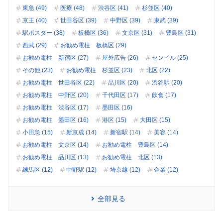
東急 (49)
医療 (48)
渋谷区 (41)
杉並区 (40)
京王 (40)
世田谷区 (39)
中野区 (39)
東武 (39)
駅ポスター (38)
板橋区 (36)
文京区 (31)
豊島区 (31)
西武 (29)
お勧め電柱 板橋区 (29)
お勧め電柱 新宿区 (27)
屋外広告 (26)
センイル (25)
その他 (23)
お勧め電柱 杉並区 (23)
北区 (22)
お勧め電柱 世田谷区 (22)
品川区 (20)
渋谷駅 (20)
お勧め電柱 中野区 (20)
千代田区 (17)
飲食 (17)
お勧め電柱 渋谷区 (17)
墨田区 (16)
お勧め電柱 墨田区 (16)
港区 (15)
大田区 (15)
小田急 (15)
新京成 (14)
新宿駅 (14)
美容 (14)
お勧め電柱 文京区 (14)
お勧め電柱 豊島区 (14)
お勧め電柱 品川区 (13)
お勧め電柱 北区 (13)
練馬区 (12)
中野駅 (12)
埼京線 (12)
企業 (12)
全部見る