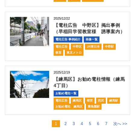
2025/12/22
【電柱広告 中野区】掲出事例
（早稲田学習教室様 誘導案内）
電柱広告 事例紹介
画像一覧
電柱広告
中野区
JR東日本
中野駅
教育
東京メトロ
2025/12/19
【練馬区】お勧め電柱情報（練馬
4丁目）
お勧め電柱一覧
電柱広告
練馬区
都営
西武
練馬駅
お勧め電柱 練馬区
豊島園駅
1
2
3
4
5
6
7
次へ >>