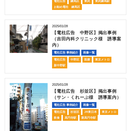
電柱広告
練馬区
東武
東武練馬駅
お勧め電柱 練馬区
2025/01/28
【電柱広告 中野区】掲出事例
（吉田内科クリニック様 誘導案
内）
電柱広告 事例紹介
画像一覧
電柱広告
中野区
医療
東京メトロ
新中野駅
2025/01/28
【電柱広告 杉並区】掲出事例
（サン・くれーぷ様 誘導案内）
電柱広告 事例紹介
画像一覧
電柱広告
杉並区
JR東日本
東京メトロ
飲食
高円寺駅
新高円寺駅