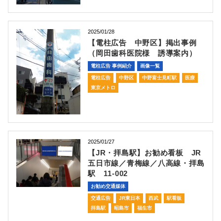
2025/01/28
【電柱広告 中野区】掲出事例
（岡田歯科医院様 誘導案内）
電柱広告 事例紹介
画像一覧
電柱広告
中野区
中野富士見町駅
医療
東京メトロ
2025/01/27
【JR・拝島駅】お勧め看板 JR
五日市線／青梅線／八高線・拝島
駅 11-002
お勧め交通媒体
交通広告
JR東日本
西武
駅看板
拝島駅
昭島市
福生市