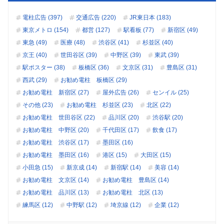
電柱広告 (397)
交通広告 (220)
JR東日本 (183)
東京メトロ (154)
都営 (127)
駅看板 (77)
新宿区 (49)
東急 (49)
医療 (48)
渋谷区 (41)
杉並区 (40)
京王 (40)
世田谷区 (39)
中野区 (39)
東武 (39)
駅ポスター (38)
板橋区 (36)
文京区 (31)
豊島区 (31)
西武 (29)
お勧め電柱 板橋区 (29)
お勧め電柱 新宿区 (27)
屋外広告 (26)
センイル (25)
その他 (23)
お勧め電柱 杉並区 (23)
北区 (22)
お勧め電柱 世田谷区 (22)
品川区 (20)
渋谷駅 (20)
お勧め電柱 中野区 (20)
千代田区 (17)
飲食 (17)
お勧め電柱 渋谷区 (17)
墨田区 (16)
お勧め電柱 墨田区 (16)
港区 (15)
大田区 (15)
小田急 (15)
新京成 (14)
新宿駅 (14)
美容 (14)
お勧め電柱 文京区 (14)
お勧め電柱 豊島区 (14)
お勧め電柱 品川区 (13)
お勧め電柱 北区 (13)
練馬区 (12)
中野駅 (12)
埼京線 (12)
企業 (12)