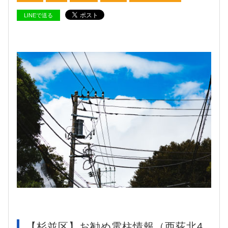
LINEで送る
【杉並区】お勧め電柱情報（西荻北4