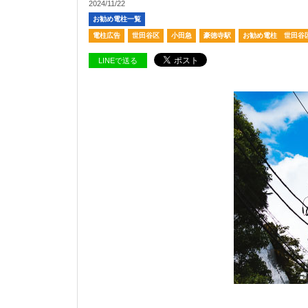
2024/11/22
お勧め電柱一覧
電柱広告
世田谷区
小田急
豪徳寺駅
お勧め電柱 世田谷
LINEで送る