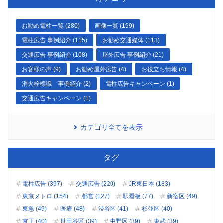
お勧め電柱一覧 (280)
画像一覧 (199)
電柱広告 事例紹介 (115)
お勧め交通媒体 (113)
交通広告 事例紹介 (108)
屋外広告 事例紹介 (21)
お客様の声 (9)
お勧め屋外広告 (4)
お役立ち情報 (4)
消火栓標識 事例紹介 (2)
電柱広告キャンペーン (1)
交通広告キャンペーン (1)
カテゴリ全てを表示
タグ
電柱広告 (397)
交通広告 (220)
JR東日本 (183)
東京メトロ (154)
都営 (127)
駅看板 (77)
新宿区 (49)
東急 (49)
医療 (48)
渋谷区 (41)
杉並区 (40)
京王 (40)
世田谷区 (39)
中野区 (39)
東武 (39)