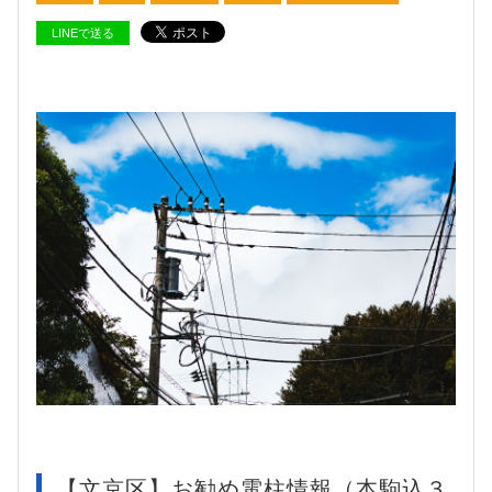
LINEで送る
【文京区】お勧め電柱情報（本駒込３