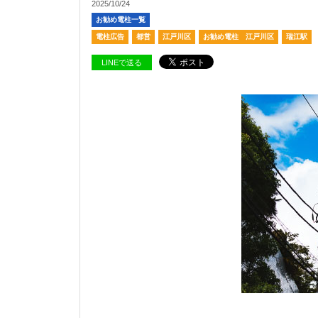
2025/10/24
お勧め電柱一覧
電柱広告
都営
江戸川区
お勧め電柱 江戸川区
瑞江駅
LINEで送る