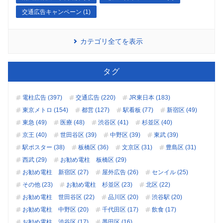
交通広告キャンペーン (1)
カテゴリ全てを表示
タグ
電柱広告 (397)
交通広告 (220)
JR東日本 (183)
東京メトロ (154)
都営 (127)
駅看板 (77)
新宿区 (49)
東急 (49)
医療 (48)
渋谷区 (41)
杉並区 (40)
京王 (40)
世田谷区 (39)
中野区 (39)
東武 (39)
駅ポスター (38)
板橋区 (36)
文京区 (31)
豊島区 (31)
西武 (29)
お勧め電柱 板橋区 (29)
お勧め電柱 新宿区 (27)
屋外広告 (26)
センイル (25)
その他 (23)
お勧め電柱 杉並区 (23)
北区 (22)
お勧め電柱 世田谷区 (22)
品川区 (20)
渋谷駅 (20)
お勧め電柱 中野区 (20)
千代田区 (17)
飲食 (17)
お勧め電柱 渋谷区 (17)
墨田区 (16)