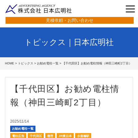
見積依頼・お問い合わせ
トピックス｜日本広明社
HOME
>
トピックス
>
お勧め電柱一覧
> 【千代田区】お勧め電柱情報（神田三崎町2丁目）
【千代田区】お勧め電柱情
報（神田三崎町2丁目）
2025/11/14
お勧め電柱一覧
電柱広告
千代田区
都営
JR東日本
水道橋駅