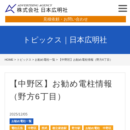
見積依頼・お問い合わせ
トピックス｜日本広明社
HOME
>
トピックス
>
お勧め電柱一覧
> 【中野区】お勧め電柱情報（野方6丁目）
【中野区】お勧め電柱情報
（野方6丁目）
2025/12/05
お勧め電柱一覧
電柱広告
中野区
西武
都立家政駅
野方駅
お勧め電柱 中野区