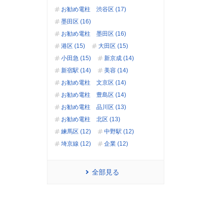
お勧め電柱 渋谷区 (17)
墨田区 (16)
お勧め電柱 墨田区 (16)
港区 (15)
大田区 (15)
小田急 (15)
新京成 (14)
新宿駅 (14)
美容 (14)
お勧め電柱 文京区 (14)
お勧め電柱 豊島区 (14)
お勧め電柱 品川区 (13)
お勧め電柱 北区 (13)
練馬区 (12)
中野駅 (12)
埼京線 (12)
企業 (12)
全部見る