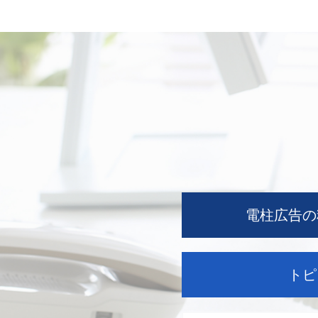
電柱広告の
トピ