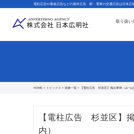
電柱広告や看板広告などの屋外広告、駅・電車の交通広告は日本広
取り扱い
HOME
>
トピックス
>
画像一覧
> 【電柱広告 杉並区】掲出事例（みつ
【電柱広告 杉並区】
内）