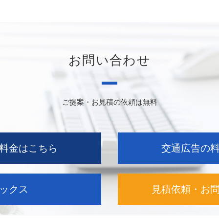
お問い合わせ
ご提案・お見積の依頼は無料
料金はこちら
交通広告の
ックス
見積依頼・お