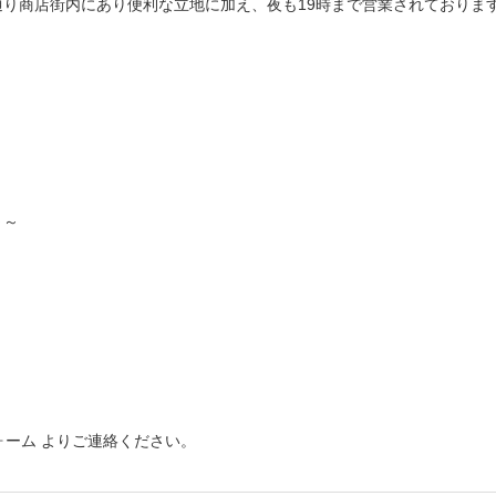
り商店街内にあり便利な立地に加え、夜も19時まで営業されておりま
～～
せフォーム よりご連絡ください。