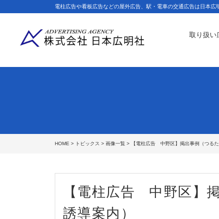
電柱広告や看板広告などの屋外広告、駅・電車の交通広告は日本広
取り扱い
HOME
>
トピックス
>
画像一覧
> 【電柱広告 中野区】掲出事例（つる
【電柱広告 中野区】
誘導案内）