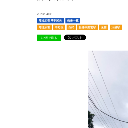
2023/04/08
電柱広告 事例紹介
画像一覧
電柱広告
中野区
西武
新井薬師前駅
医療
沼袋駅
LINEで送る