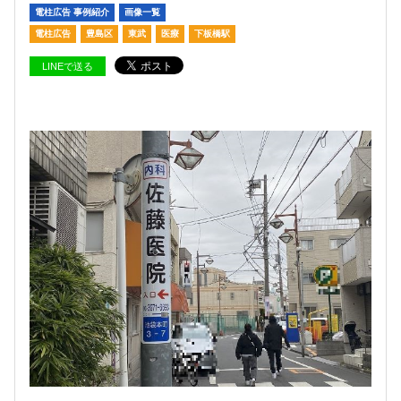
電柱広告 事例紹介
画像一覧
電柱広告
豊島区
東武
医療
下板橋駅
LINEで送る