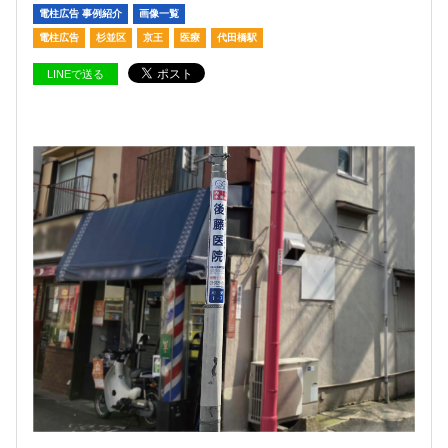
電柱広告 事例紹介
画像一覧
電柱広告
杉並区
京王
医療
代田橋駅
LINEで送る