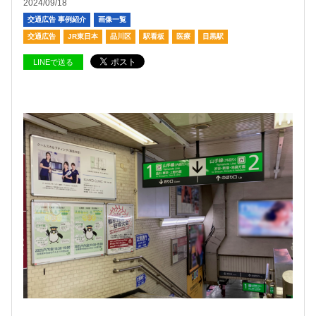
2024/09/18
交通広告 事例紹介
画像一覧
交通広告
JR東日本
品川区
駅看板
医療
目黒駅
LINEで送る