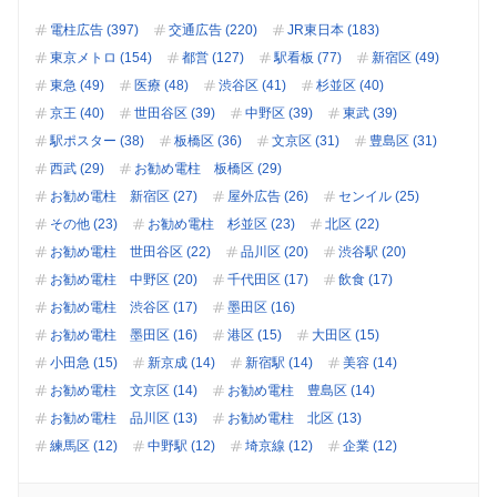
電柱広告 (397)
交通広告 (220)
JR東日本 (183)
東京メトロ (154)
都営 (127)
駅看板 (77)
新宿区 (49)
東急 (49)
医療 (48)
渋谷区 (41)
杉並区 (40)
京王 (40)
世田谷区 (39)
中野区 (39)
東武 (39)
駅ポスター (38)
板橋区 (36)
文京区 (31)
豊島区 (31)
西武 (29)
お勧め電柱 板橋区 (29)
お勧め電柱 新宿区 (27)
屋外広告 (26)
センイル (25)
その他 (23)
お勧め電柱 杉並区 (23)
北区 (22)
お勧め電柱 世田谷区 (22)
品川区 (20)
渋谷駅 (20)
お勧め電柱 中野区 (20)
千代田区 (17)
飲食 (17)
お勧め電柱 渋谷区 (17)
墨田区 (16)
お勧め電柱 墨田区 (16)
港区 (15)
大田区 (15)
小田急 (15)
新京成 (14)
新宿駅 (14)
美容 (14)
お勧め電柱 文京区 (14)
お勧め電柱 豊島区 (14)
お勧め電柱 品川区 (13)
お勧め電柱 北区 (13)
練馬区 (12)
中野駅 (12)
埼京線 (12)
企業 (12)