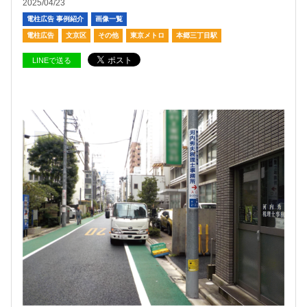
2025/04/23
電柱広告 事例紹介
画像一覧
電柱広告
文京区
その他
東京メトロ
本郷三丁目駅
LINEで送る