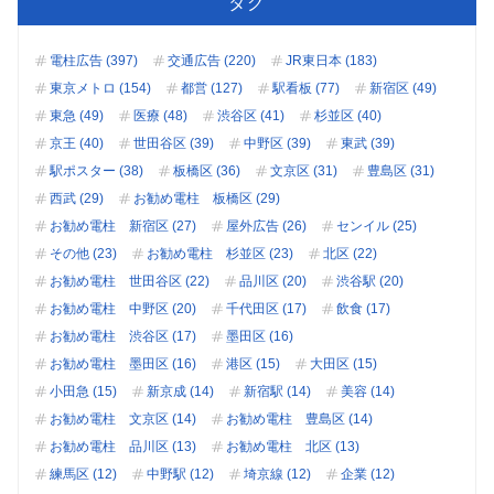
タグ
電柱広告 (397)
交通広告 (220)
JR東日本 (183)
東京メトロ (154)
都営 (127)
駅看板 (77)
新宿区 (49)
東急 (49)
医療 (48)
渋谷区 (41)
杉並区 (40)
京王 (40)
世田谷区 (39)
中野区 (39)
東武 (39)
駅ポスター (38)
板橋区 (36)
文京区 (31)
豊島区 (31)
西武 (29)
お勧め電柱 板橋区 (29)
お勧め電柱 新宿区 (27)
屋外広告 (26)
センイル (25)
その他 (23)
お勧め電柱 杉並区 (23)
北区 (22)
お勧め電柱 世田谷区 (22)
品川区 (20)
渋谷駅 (20)
お勧め電柱 中野区 (20)
千代田区 (17)
飲食 (17)
お勧め電柱 渋谷区 (17)
墨田区 (16)
お勧め電柱 墨田区 (16)
港区 (15)
大田区 (15)
小田急 (15)
新京成 (14)
新宿駅 (14)
美容 (14)
お勧め電柱 文京区 (14)
お勧め電柱 豊島区 (14)
お勧め電柱 品川区 (13)
お勧め電柱 北区 (13)
練馬区 (12)
中野駅 (12)
埼京線 (12)
企業 (12)