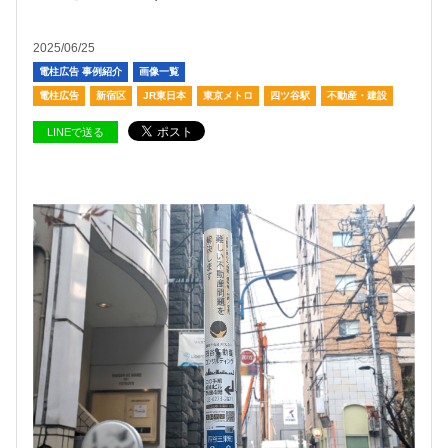
2025/06/25
電柱広告 事例紹介
画像一覧
電柱広告
新宿区
JR東日本
東京メトロ
四ツ谷駅
不動産・建設
LINEで送る