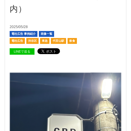
内）
2025/05/28
電柱広告 事例紹介
画像一覧
電柱広告
渋谷区
東急
代官山駅
飲食
LINEで送る