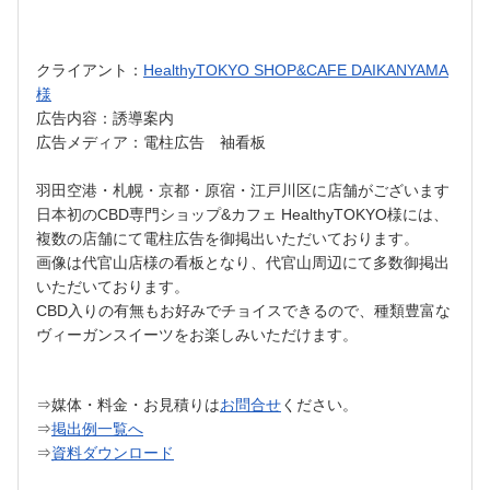
クライアント：
HealthyTOKYO SHOP&CAFE DAIKANYAMA
様
広告内容：誘導案内
広告メディア：電柱広告 袖看板
羽田空港・札幌・京都・原宿・江戸川区に店舗がございます
日本初のCBD専門ショップ&カフェ HealthyTOKYO様には、
複数の店舗にて電柱広告を御掲出いただいております。
画像は代官山店様の看板となり、代官山周辺にて多数御掲出
いただいております。
CBD入りの有無もお好みでチョイスできるので、種類豊富な
ヴィーガンスイーツをお楽しみいただけます。
⇒媒体・料金・お見積りは
お問合せ
ください。
⇒
掲出例一覧へ
⇒
資料ダウンロード