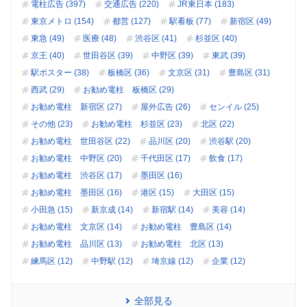
電柱広告 (397)
交通広告 (220)
JR東日本 (183)
東京メトロ (154)
都営 (127)
駅看板 (77)
新宿区 (49)
東急 (49)
医療 (48)
渋谷区 (41)
杉並区 (40)
京王 (40)
世田谷区 (39)
中野区 (39)
東武 (39)
駅ポスター (38)
板橋区 (36)
文京区 (31)
豊島区 (31)
西武 (29)
お勧め電柱 板橋区 (29)
お勧め電柱 新宿区 (27)
屋外広告 (26)
センイル (25)
その他 (23)
お勧め電柱 杉並区 (23)
北区 (22)
お勧め電柱 世田谷区 (22)
品川区 (20)
渋谷駅 (20)
お勧め電柱 中野区 (20)
千代田区 (17)
飲食 (17)
お勧め電柱 渋谷区 (17)
墨田区 (16)
お勧め電柱 墨田区 (16)
港区 (15)
大田区 (15)
小田急 (15)
新京成 (14)
新宿駅 (14)
美容 (14)
お勧め電柱 文京区 (14)
お勧め電柱 豊島区 (14)
お勧め電柱 品川区 (13)
お勧め電柱 北区 (13)
練馬区 (12)
中野駅 (12)
埼京線 (12)
企業 (12)
全部見る