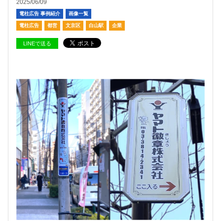
2025/06/09
電柱広告 事例紹介
画像一覧
電柱広告
都営
文京区
白山駅
企業
LINEで送る