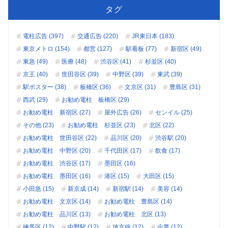
タグ
電柱広告 (397)
交通広告 (220)
JR東日本 (183)
東京メトロ (154)
都営 (127)
駅看板 (77)
新宿区 (49)
東急 (49)
医療 (48)
渋谷区 (41)
杉並区 (40)
京王 (40)
世田谷区 (39)
中野区 (39)
東武 (39)
駅ポスター (38)
板橋区 (36)
文京区 (31)
豊島区 (31)
西武 (29)
お勧め電柱 板橋区 (29)
お勧め電柱 新宿区 (27)
屋外広告 (26)
センイル (25)
その他 (23)
お勧め電柱 杉並区 (23)
北区 (22)
お勧め電柱 世田谷区 (22)
品川区 (20)
渋谷駅 (20)
お勧め電柱 中野区 (20)
千代田区 (17)
飲食 (17)
お勧め電柱 渋谷区 (17)
墨田区 (16)
お勧め電柱 墨田区 (16)
港区 (15)
大田区 (15)
小田急 (15)
新京成 (14)
新宿駅 (14)
美容 (14)
お勧め電柱 文京区 (14)
お勧め電柱 豊島区 (14)
お勧め電柱 品川区 (13)
お勧め電柱 北区 (13)
練馬区 (12)
中野駅 (12)
埼京線 (12)
企業 (12)