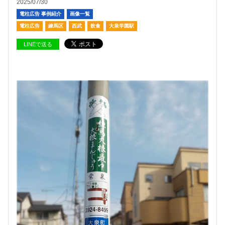
2025/07/30
電柱広告 事例紹介
画像一覧
電柱広告
練馬区
西武
飲食
大泉学園駅
LINEで送る