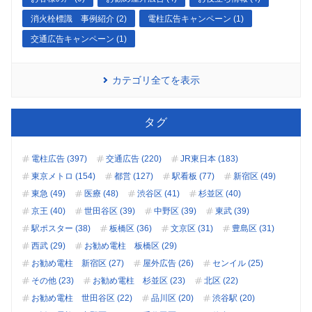
消火栓標識 事例紹介 (2)
電柱広告キャンペーン (1)
交通広告キャンペーン (1)
カテゴリ全てを表示
タグ
電柱広告 (397)
交通広告 (220)
JR東日本 (183)
東京メトロ (154)
都営 (127)
駅看板 (77)
新宿区 (49)
東急 (49)
医療 (48)
渋谷区 (41)
杉並区 (40)
京王 (40)
世田谷区 (39)
中野区 (39)
東武 (39)
駅ポスター (38)
板橋区 (36)
文京区 (31)
豊島区 (31)
西武 (29)
お勧め電柱 板橋区 (29)
お勧め電柱 新宿区 (27)
屋外広告 (26)
センイル (25)
その他 (23)
お勧め電柱 杉並区 (23)
北区 (22)
お勧め電柱 世田谷区 (22)
品川区 (20)
渋谷駅 (20)