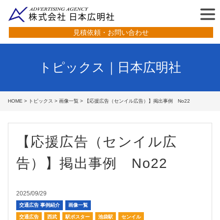
見積依頼・お問い合わせ
トピックス｜日本広明社
HOME
>
トピックス
>
画像一覧
> 【応援広告（センイル広告）】掲出事例 No22
【応援広告（センイル広
告）】掲出事例 No22
2025/09/29
交通広告 事例紹介
画像一覧
交通広告
西武
駅ポスター
池袋駅
センイル