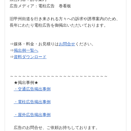
広告メディア：
電柱広告 巻看板
旧甲州街道を行き来される方々への訴求や誘導案内のため、
長年にわたり電柱広告を御掲出いただいております。
⇒媒体・料金・お見積りは
お問合せ
ください。
⇒
掲出例一覧へ
⇒
資料ダウンロード
～～～～～～～～～～～～～～～～～～～～～～～～
★掲出事例★
・交通広告掲出事例
・電柱広告掲出事例
・屋外広告掲出事例
広告のお問合せ、ご依頼お持ちしております。