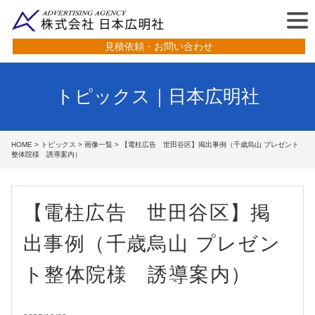
見積依頼・お問い合わせ
トピックス｜日本広明社
HOME
>
トピックス
>
画像一覧
> 【電柱広告 世田谷区】掲出事例（千歳烏山 プレゼント
整体院様 誘導案内）
【電柱広告 世田谷区】掲
出事例（千歳烏山 プレゼン
ト整体院様 誘導案内）