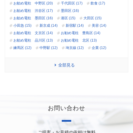
お勧め電柱 中野区 (20)
千代田区 (17)
飲食 (17)
お勧め電柱 渋谷区 (17)
墨田区 (16)
お勧め電柱 墨田区 (16)
港区 (15)
大田区 (15)
小田急 (15)
新京成 (14)
新宿駅 (14)
美容 (14)
お勧め電柱 文京区 (14)
お勧め電柱 豊島区 (14)
お勧め電柱 品川区 (13)
お勧め電柱 北区 (13)
練馬区 (12)
中野駅 (12)
埼京線 (12)
企業 (12)
全部見る
お問い合わせ
ご提案・お見積の依頼は無料