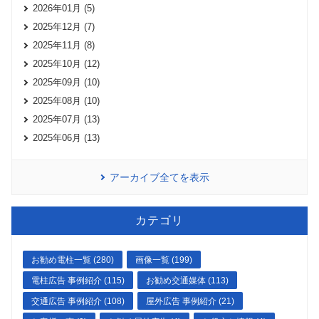
2026年01月 (5)
2025年12月 (7)
2025年11月 (8)
2025年10月 (12)
2025年09月 (10)
2025年08月 (10)
2025年07月 (13)
2025年06月 (13)
アーカイブ全てを表示
カテゴリ
お勧め電柱一覧 (280)
画像一覧 (199)
電柱広告 事例紹介 (115)
お勧め交通媒体 (113)
交通広告 事例紹介 (108)
屋外広告 事例紹介 (21)