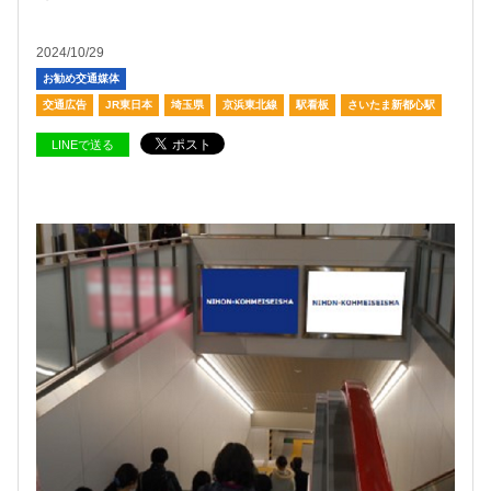
2024/10/29
お勧め交通媒体
交通広告
JR東日本
埼玉県
京浜東北線
駅看板
さいたま新都心駅
LINEで送る