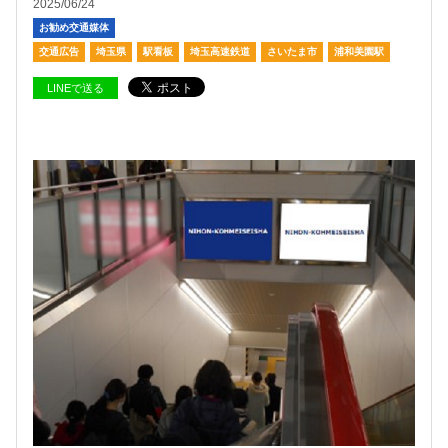
2025/06/24
お勧め交通媒体
交通広告
埼玉県
駅看板
埼玉高速鉄道
さいたま市
浦和美園駅
LINEで送る