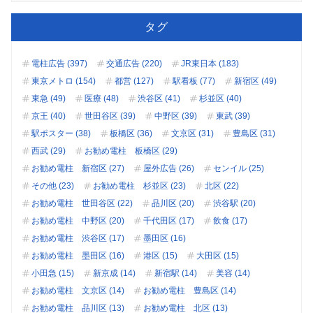
タグ
電柱広告 (397)
交通広告 (220)
JR東日本 (183)
東京メトロ (154)
都営 (127)
駅看板 (77)
新宿区 (49)
東急 (49)
医療 (48)
渋谷区 (41)
杉並区 (40)
京王 (40)
世田谷区 (39)
中野区 (39)
東武 (39)
駅ポスター (38)
板橋区 (36)
文京区 (31)
豊島区 (31)
西武 (29)
お勧め電柱 板橋区 (29)
お勧め電柱 新宿区 (27)
屋外広告 (26)
センイル (25)
その他 (23)
お勧め電柱 杉並区 (23)
北区 (22)
お勧め電柱 世田谷区 (22)
品川区 (20)
渋谷駅 (20)
お勧め電柱 中野区 (20)
千代田区 (17)
飲食 (17)
お勧め電柱 渋谷区 (17)
墨田区 (16)
お勧め電柱 墨田区 (16)
港区 (15)
大田区 (15)
小田急 (15)
新京成 (14)
新宿駅 (14)
美容 (14)
お勧め電柱 文京区 (14)
お勧め電柱 豊島区 (14)
お勧め電柱 品川区 (13)
お勧め電柱 北区 (13)