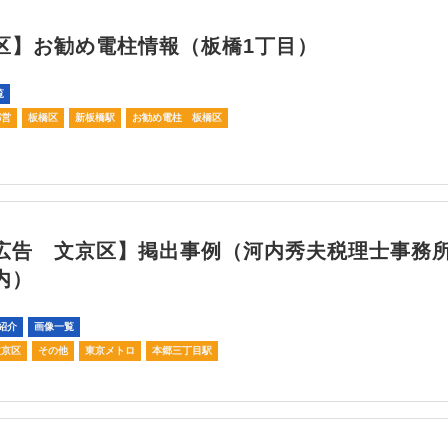
区】お勧め電柱情報（板橋1丁目）
覧
都営
板橋区
新板橋駅
お勧め電柱 板橋区
広告 文京区】掲出事例（河内秀夫税理士事
内）
紹介
画像一覧
文京区
その他
東京メトロ
本郷三丁目駅