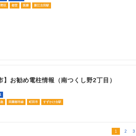
中野区
都営
医療
新江古田駅
市】お勧め電柱情報（南つくし野2丁目）
覧
東急
田園都市線
町田市
すずかけ台駅
1
2
3