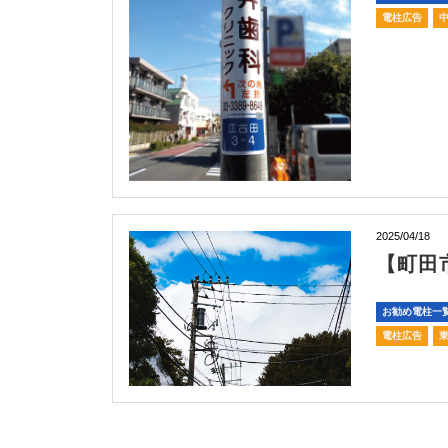
電柱広告
2025/04/18
【町田
お勧め電柱一
電柱広告