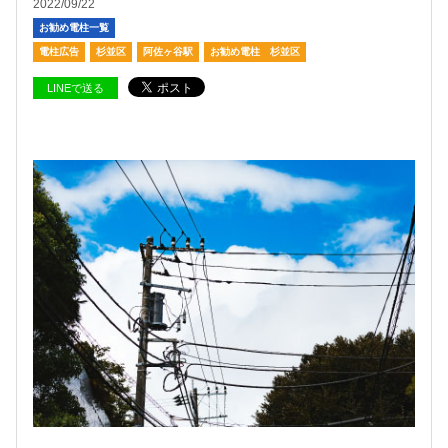
2022/09/22
お勧め電柱一覧
電柱広告
杉並区
阿佐ヶ谷駅
お勧め電柱 杉並区
LINEで送る