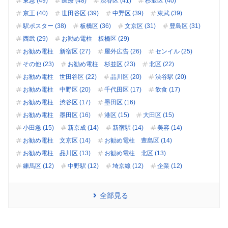
東急 (49)
医療 (48)
渋谷区 (41)
杉並区 (40)
京王 (40)
世田谷区 (39)
中野区 (39)
東武 (39)
駅ポスター (38)
板橋区 (36)
文京区 (31)
豊島区 (31)
西武 (29)
お勧め電柱 板橋区 (29)
お勧め電柱 新宿区 (27)
屋外広告 (26)
センイル (25)
その他 (23)
お勧め電柱 杉並区 (23)
北区 (22)
お勧め電柱 世田谷区 (22)
品川区 (20)
渋谷駅 (20)
お勧め電柱 中野区 (20)
千代田区 (17)
飲食 (17)
お勧め電柱 渋谷区 (17)
墨田区 (16)
お勧め電柱 墨田区 (16)
港区 (15)
大田区 (15)
小田急 (15)
新京成 (14)
新宿駅 (14)
美容 (14)
お勧め電柱 文京区 (14)
お勧め電柱 豊島区 (14)
お勧め電柱 品川区 (13)
お勧め電柱 北区 (13)
練馬区 (12)
中野駅 (12)
埼京線 (12)
企業 (12)
全部見る