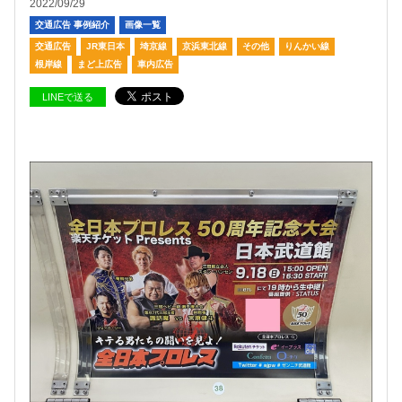
2022/09/29
交通広告 事例紹介
画像一覧
交通広告
JR東日本
埼京線
京浜東北線
その他
りんかい線
根岸線
まど上広告
車内広告
LINEで送る