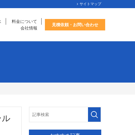
サイトマップ
ス
料金について
見積依頼・お問い合わせ
会社情報
ール