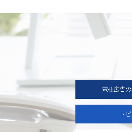
電柱広告の
トピ