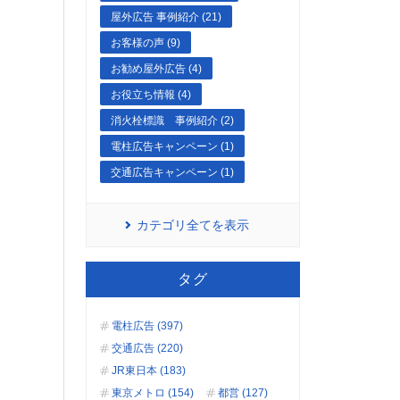
屋外広告 事例紹介 (21)
お客様の声 (9)
お勧め屋外広告 (4)
お役立ち情報 (4)
消火栓標識 事例紹介 (2)
電柱広告キャンペーン (1)
交通広告キャンペーン (1)
カテゴリ全てを表示
タグ
電柱広告 (397)
交通広告 (220)
JR東日本 (183)
東京メトロ (154)
都営 (127)