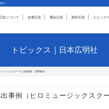
明社へ
広告について
交通広告
電柱広告
屋外広告
トピック
トピックス｜日本広明社
ミュージックスクール 沼袋校様 誘導案内）
掲出事例（ヒロミュージックスク