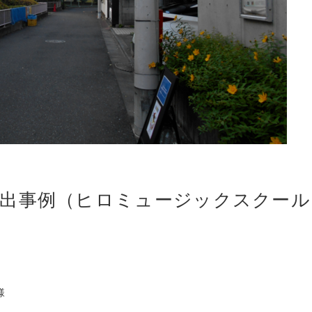
出事例（ヒロミュージックスクール
様