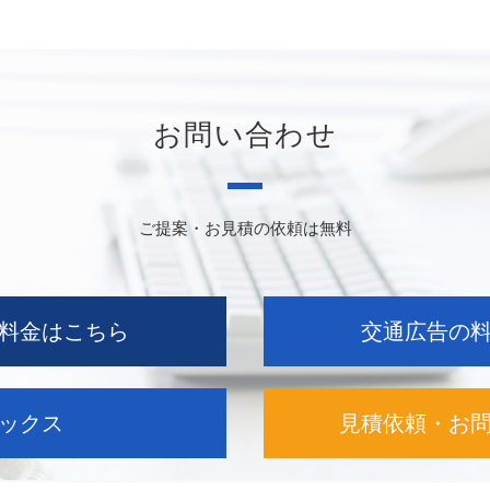
お問い合わせ
ご提案・お見積の依頼は無料
料金はこちら
交通広告の
ックス
見積依頼・お