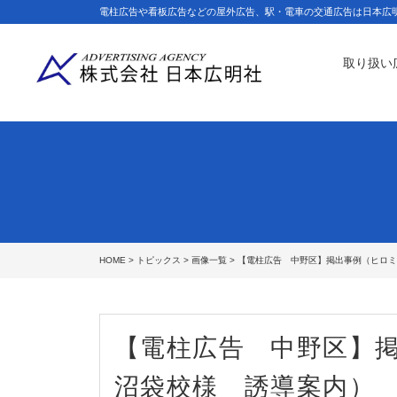
電柱広告や看板広告などの屋外広告、駅・電車の交通広告は日本広
取り扱い
HOME
>
トピックス
>
画像一覧
> 【電柱広告 中野区】掲出事例（ヒロ
【電柱広告 中野区】
沼袋校様 誘導案内）