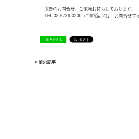
広告のお問合せ、ご依頼お持ちしております。
TEL.03-6736-0200 に御電話又は、お問合
LINEで送る
< 前の記事