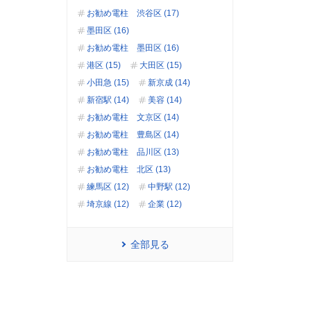
お勧め電柱 渋谷区 (17)
墨田区 (16)
お勧め電柱 墨田区 (16)
港区 (15)
大田区 (15)
小田急 (15)
新京成 (14)
新宿駅 (14)
美容 (14)
お勧め電柱 文京区 (14)
お勧め電柱 豊島区 (14)
お勧め電柱 品川区 (13)
お勧め電柱 北区 (13)
練馬区 (12)
中野駅 (12)
埼京線 (12)
企業 (12)
全部見る