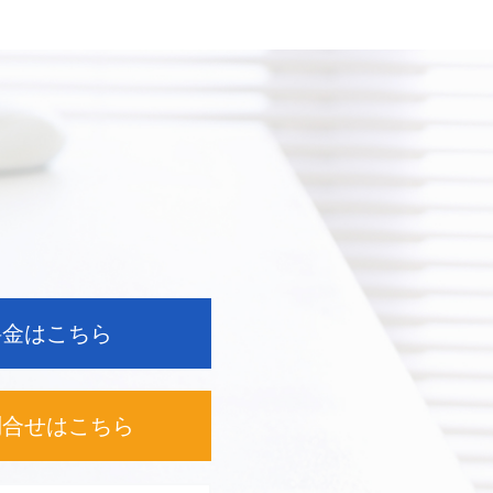
料金はこちら
問合せは
こちら