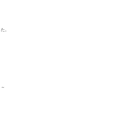
した。
～～