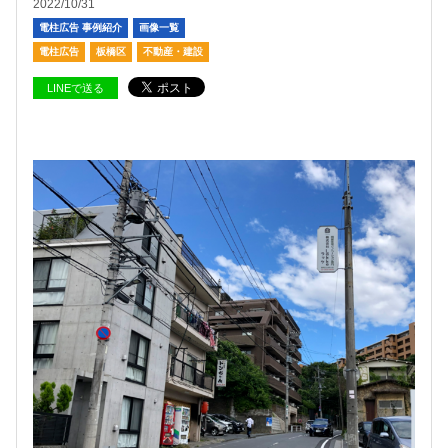
2022/10/31
電柱広告 事例紹介
画像一覧
電柱広告
板橋区
不動産・建設
LINEで送る