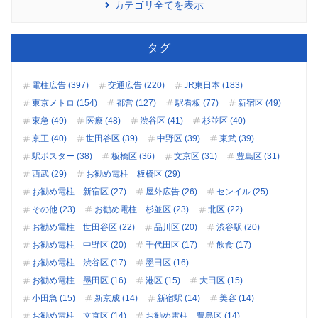
カテゴリ全てを表示
タグ
電柱広告 (397)
交通広告 (220)
JR東日本 (183)
東京メトロ (154)
都営 (127)
駅看板 (77)
新宿区 (49)
東急 (49)
医療 (48)
渋谷区 (41)
杉並区 (40)
京王 (40)
世田谷区 (39)
中野区 (39)
東武 (39)
駅ポスター (38)
板橋区 (36)
文京区 (31)
豊島区 (31)
西武 (29)
お勧め電柱 板橋区 (29)
お勧め電柱 新宿区 (27)
屋外広告 (26)
センイル (25)
その他 (23)
お勧め電柱 杉並区 (23)
北区 (22)
お勧め電柱 世田谷区 (22)
品川区 (20)
渋谷駅 (20)
お勧め電柱 中野区 (20)
千代田区 (17)
飲食 (17)
お勧め電柱 渋谷区 (17)
墨田区 (16)
お勧め電柱 墨田区 (16)
港区 (15)
大田区 (15)
小田急 (15)
新京成 (14)
新宿駅 (14)
美容 (14)
お勧め電柱 文京区 (14)
お勧め電柱 豊島区 (14)