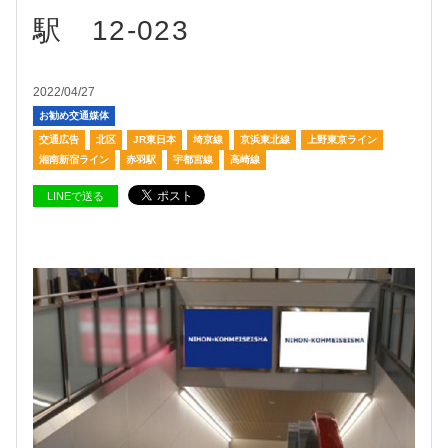
駅 12-023
2022/04/27
お勧め交通媒体
交通広告
北区
JR東日本
埼京線
京浜東北線
上野東京ライン
湘南新宿ライン
赤羽駅
宇都宮線
高崎線
LINEで送る