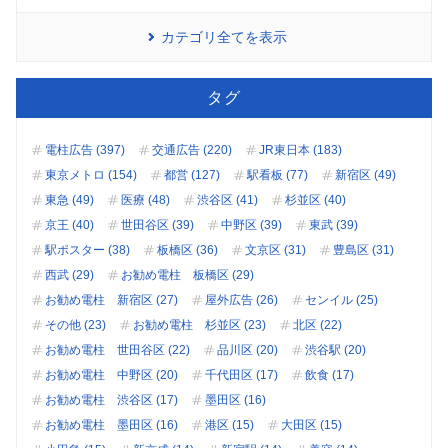
カテゴリ全てを表示
タグ
電柱広告 (397)
交通広告 (220)
JR東日本 (183)
東京メトロ (154)
都営 (127)
駅看板 (77)
新宿区 (49)
東急 (49)
医療 (48)
渋谷区 (41)
杉並区 (40)
京王 (40)
世田谷区 (39)
中野区 (39)
東武 (39)
駅ポスター (38)
板橋区 (36)
文京区 (31)
豊島区 (31)
西武 (29)
お勧め電柱 板橋区 (29)
お勧め電柱 新宿区 (27)
屋外広告 (26)
センイル (25)
その他 (23)
お勧め電柱 杉並区 (23)
北区 (22)
お勧め電柱 世田谷区 (22)
品川区 (20)
渋谷駅 (20)
お勧め電柱 中野区 (20)
千代田区 (17)
飲食 (17)
お勧め電柱 渋谷区 (17)
墨田区 (16)
お勧め電柱 墨田区 (16)
港区 (15)
大田区 (15)