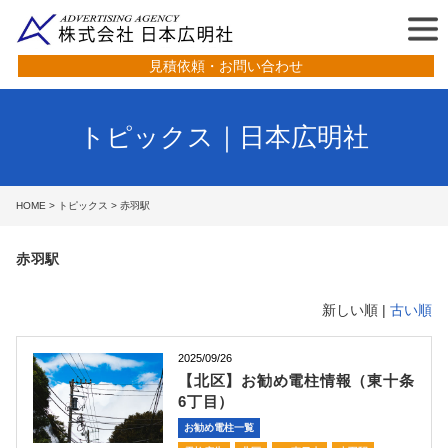
見積依頼・お問い合わせ
トピックス｜日本広明社
HOME
>
トピックス
> 赤羽駅
赤羽駅
新しい順 |
古い順
2025/09/26
【北区】お勧め電柱情報（東十条
6丁目）
お勧め電柱一覧