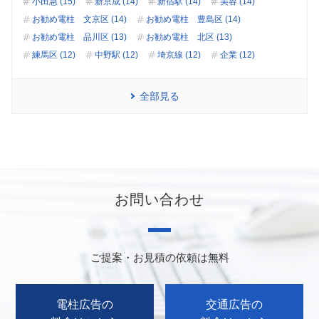
小田急 (15)
新京成 (14)
新宿駅 (14)
美容 (14)
お勧め電柱 文京区 (14)
お勧め電柱 豊島区 (14)
お勧め電柱 品川区 (13)
お勧め電柱 北区 (13)
練馬区 (12)
中野駅 (12)
埼京線 (12)
企業 (12)
全部見る
お問い合わせ
ご提案・お見積の依頼は無料
電柱広告の
交通広告の