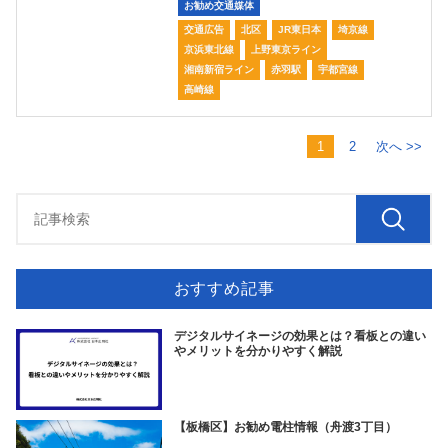
お勧め交通媒体
交通広告
北区
JR東日本
埼京線
京浜東北線
上野東京ライン
湘南新宿ライン
赤羽駅
宇都宮線
高崎線
1
2
次へ >>
おすすめ記事
デジタルサイネージの効果とは？看板との違い
やメリットを分かりやすく解説
【板橋区】お勧め電柱情報（舟渡3丁目）