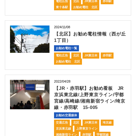
電柱広告
北区
JR東日本
赤羽駅
東十条駅
お勧め電柱 北区
2024/11/08
【北区】お勧め電柱情報（西が丘
1丁目）
お勧め電柱一覧
電柱広告
北区
JR東日本
赤羽駅
お勧め電柱 北区
2022/04/28
【JR・赤羽駅】お勧め看板 JR
京浜東北線/上野東京ライン/宇都
宮線/高崎線/湘南新宿ライン/埼京
線・赤羽駅 15-005
お勧め交通媒体
交通広告
北区
JR東日本
埼京線
京浜東北線
上野東京ライン
湘南新宿ライン
赤羽駅
宇都宮線