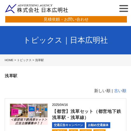
見積依頼・お問い合わせ
トピックス｜日本広明社
HOME
>
トピックス
> 浅草駅
浅草駅
新しい順 |
古い順
2025/04/16
【都営】浅草セット（都営地下鉄
浅草駅・浅草線）
交通広告キャンペーン
お勧め交通媒体