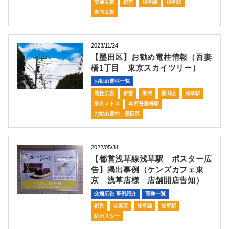
交通広告
都営
浅草線
浅草駅
車内広告
2023/11/24
【墨田区】お勧め電柱情報（吾妻
橋1丁目 東京スカイツリー）
お勧め電柱一覧
電柱広告
都営
東武
墨田区
浅草駅
東京メトロ
本所吾妻橋駅
お勧め電柱 墨田区
2022/05/31
【都営浅草線浅草駅 ポスター広
告】掲出事例（ケンズカフェ東
京 浅草店様 店舗開店告知）
交通広告 事例紹介
画像一覧
都営
台東区
浅草線
浅草駅
駅ポスター