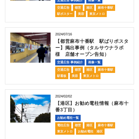
交通広告 事例紹介
画像一覧
交通広告
都営
港区
麻布十番駅
駅ポスター
美容
東京メトロ
2024/07/16
【都営麻布十番駅 駅ばりポスタ
ー】掲出事例（タルサウナラボ
様 店舗オープン告知）
交通広告 事例紹介
画像一覧
交通広告
都営
港区
麻布十番駅
駅看板
美容
東京メトロ
2024/02/02
【港区】お勧め電柱情報（麻布十
番3丁目）
お勧め電柱一覧
電柱広告
都営
港区
麻布十番駅
東京メトロ
お勧め電柱 港区