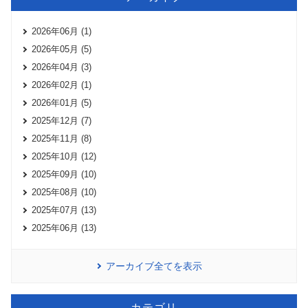
2026年06月 (1)
2026年05月 (5)
2026年04月 (3)
2026年02月 (1)
2026年01月 (5)
2025年12月 (7)
2025年11月 (8)
2025年10月 (12)
2025年09月 (10)
2025年08月 (10)
2025年07月 (13)
2025年06月 (13)
アーカイブ全てを表示
カテゴリ