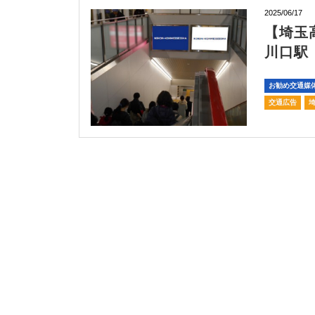
2025/06/17
【埼玉
川口駅
お勧め交通媒
交通広告