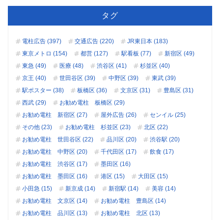
タグ
電柱広告 (397)
交通広告 (220)
JR東日本 (183)
東京メトロ (154)
都営 (127)
駅看板 (77)
新宿区 (49)
東急 (49)
医療 (48)
渋谷区 (41)
杉並区 (40)
京王 (40)
世田谷区 (39)
中野区 (39)
東武 (39)
駅ポスター (38)
板橋区 (36)
文京区 (31)
豊島区 (31)
西武 (29)
お勧め電柱 板橋区 (29)
お勧め電柱 新宿区 (27)
屋外広告 (26)
センイル (25)
その他 (23)
お勧め電柱 杉並区 (23)
北区 (22)
お勧め電柱 世田谷区 (22)
品川区 (20)
渋谷駅 (20)
お勧め電柱 中野区 (20)
千代田区 (17)
飲食 (17)
お勧め電柱 渋谷区 (17)
墨田区 (16)
お勧め電柱 墨田区 (16)
港区 (15)
大田区 (15)
小田急 (15)
新京成 (14)
新宿駅 (14)
美容 (14)
お勧め電柱 文京区 (14)
お勧め電柱 豊島区 (14)
お勧め電柱 品川区 (13)
お勧め電柱 北区 (13)