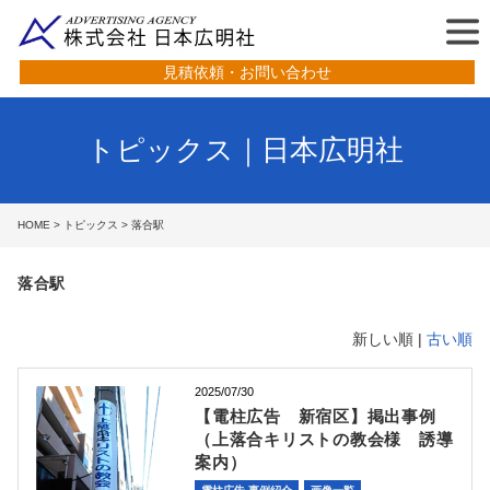
見積依頼・お問い合わせ
トピックス｜日本広明社
HOME
>
トピックス
> 落合駅
落合駅
新しい順 |
古い順
2025/07/30
【電柱広告 新宿区】掲出事例
（上落合キリストの教会様 誘導
案内）