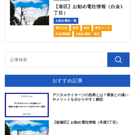
【港区】お勧め電柱情報（白金1
丁目）
お勧め電柱一覧
電柱広告
都営
港区
東京メトロ
白金高輪駅
お勧め電柱 港区
おすすめ記事
デジタルサイネージの効果とは？看板との違い
やメリットを分かりやすく解説
【板橋区】お勧め電柱情報（舟渡3丁目）