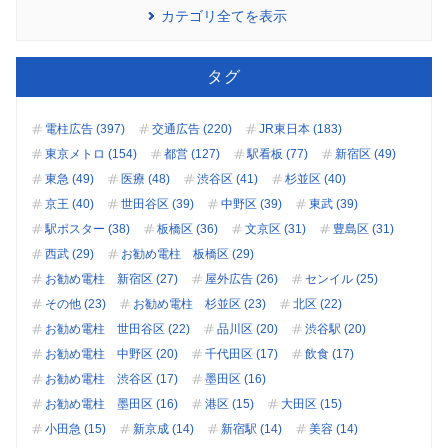
カテゴリ全てを表示
タグ
電柱広告 (397)
交通広告 (220)
JR東日本 (183)
東京メトロ (154)
都営 (127)
駅看板 (77)
新宿区 (49)
東急 (49)
医療 (48)
渋谷区 (41)
杉並区 (40)
京王 (40)
世田谷区 (39)
中野区 (39)
東武 (39)
駅ポスター (38)
板橋区 (36)
文京区 (31)
豊島区 (31)
西武 (29)
お勧め電柱 板橋区 (29)
お勧め電柱 新宿区 (27)
屋外広告 (26)
センイル (25)
その他 (23)
お勧め電柱 杉並区 (23)
北区 (22)
お勧め電柱 世田谷区 (22)
品川区 (20)
渋谷駅 (20)
お勧め電柱 中野区 (20)
千代田区 (17)
飲食 (17)
お勧め電柱 渋谷区 (17)
墨田区 (16)
お勧め電柱 墨田区 (16)
港区 (15)
大田区 (15)
小田急 (15)
新京成 (14)
新宿駅 (14)
美容 (14)