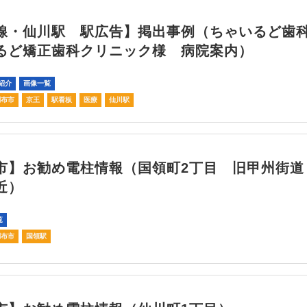
線・仙川駅 駅広告】掲出事例（ちゃいるど歯科
るど矯正歯科クリニック様 病院案内）
紹介
画像一覧
調布市
京王
駅看板
医療
仙川駅
市】お勧め電柱情報（国領町2丁目 旧甲州街道
近）
覧
調布市
国領駅