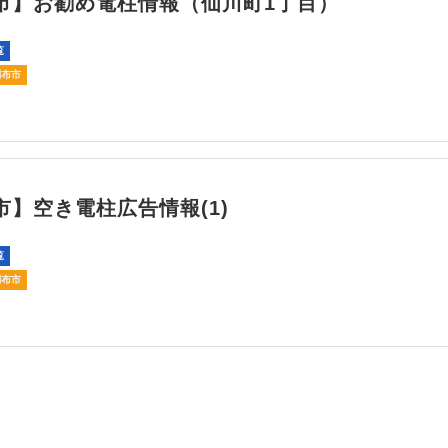
市】お勧め電柱情報（仙川町1丁目）
覧
調布市
市】空き電柱広告情報(1)
覧
調布市