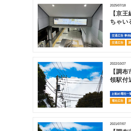
2025/07/18
【京王
ちゃい
交通広告 事例
交通広告
2022/10/27
【調布
領駅付
お勧め電柱一
電柱広告
2021/07/07