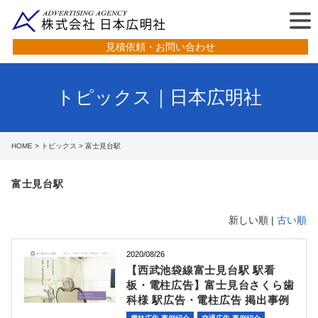
見積依頼・お問い合わせ
トピックス｜日本広明社
HOME
>
トピックス
> 富士見台駅
富士見台駅
新しい順 |
古い順
2020/08/26
【西武池袋線富士見台駅 駅看
板・電柱広告】富士見台さくら歯
科様 駅広告・電柱広告 掲出事例