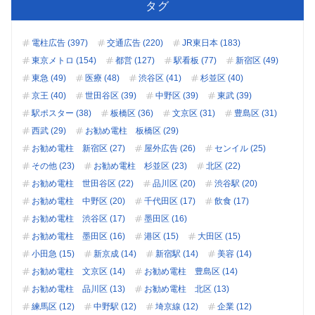
タグ
電柱広告 (397)
交通広告 (220)
JR東日本 (183)
東京メトロ (154)
都営 (127)
駅看板 (77)
新宿区 (49)
東急 (49)
医療 (48)
渋谷区 (41)
杉並区 (40)
京王 (40)
世田谷区 (39)
中野区 (39)
東武 (39)
駅ポスター (38)
板橋区 (36)
文京区 (31)
豊島区 (31)
西武 (29)
お勧め電柱 板橋区 (29)
お勧め電柱 新宿区 (27)
屋外広告 (26)
センイル (25)
その他 (23)
お勧め電柱 杉並区 (23)
北区 (22)
お勧め電柱 世田谷区 (22)
品川区 (20)
渋谷駅 (20)
お勧め電柱 中野区 (20)
千代田区 (17)
飲食 (17)
お勧め電柱 渋谷区 (17)
墨田区 (16)
お勧め電柱 墨田区 (16)
港区 (15)
大田区 (15)
小田急 (15)
新京成 (14)
新宿駅 (14)
美容 (14)
お勧め電柱 文京区 (14)
お勧め電柱 豊島区 (14)
お勧め電柱 品川区 (13)
お勧め電柱 北区 (13)
練馬区 (12)
中野駅 (12)
埼京線 (12)
企業 (12)